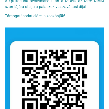
A QR-kódunk beolvasása után a MOHU az MRE KIMM
számlájára utalja a palackok visszaváltási díját.
Támogatásodat előre is köszönjük!