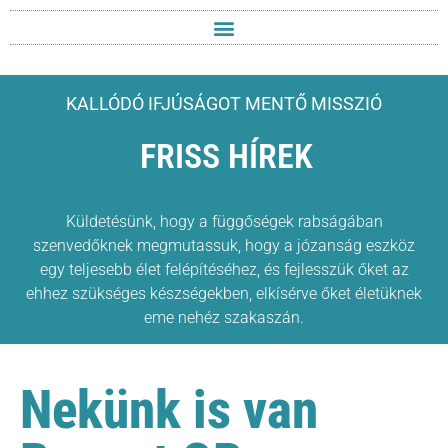
KALLÓDÓ IFJÚSÁGOT MENTŐ MISSZIÓ
FRISS HÍREK
Küldetésünk, hogy a függőségek rabságában
szenvedőknek megmutassuk, hogy a józanság eszköz
egy teljesebb élet felépítéséhez, és fejlesszük őket az
ehhez szükséges készségekben, elkísérve őket életüknek
eme nehéz szakaszán.
Nekünk is van