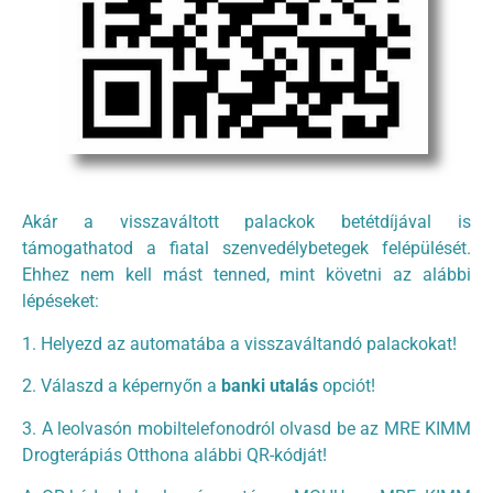
Akár a visszaváltott palackok betétdíjával is
támogathatod a fiatal szenvedélybetegek felépülését.
Ehhez nem kell mást tenned, mint követni az alábbi
lépéseket:
1. Helyezd az automatába a visszaváltandó palackokat!
2. Válaszd a képernyőn a
banki utalás
opciót!
3. A leolvasón mobiltelefonodról olvasd be az MRE KIMM
Drogterápiás Otthona alábbi QR-kódját!